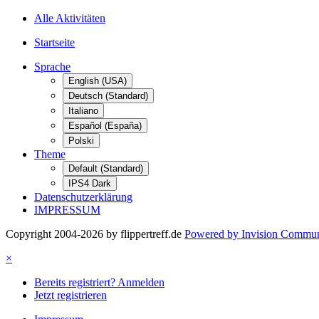
Alle Aktivitäten
Startseite
Sprache
English (USA)
Deutsch (Standard)
Italiano
Español (España)
Polski
Theme
Default (Standard)
IPS4 Dark
Datenschutzerklärung
IMPRESSUM
Copyright 2004-2026 by flippertreff.de
Powered by Invision Commun
×
Bereits registriert? Anmelden
Jetzt registrieren