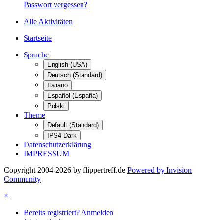
Passwort vergessen?
Alle Aktivitäten
Startseite
Sprache
English (USA)
Deutsch (Standard)
Italiano
Español (España)
Polski
Theme
Default (Standard)
IPS4 Dark
Datenschutzerklärung
IMPRESSUM
Copyright 2004-2026 by flippertreff.de
Powered by Invision
Community
×
Bereits registriert? Anmelden