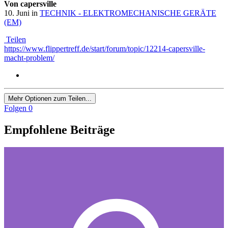
Von capersville
10. Juni
in
TECHNIK - ELEKTROMECHANISCHE GERÄTE
(EM)
Teilen
https://www.flippertreff.de/start/forum/topic/12214-capersville-
macht-problem/
Mehr Optionen zum Teilen...
Folgen
0
Empfohlene Beiträge