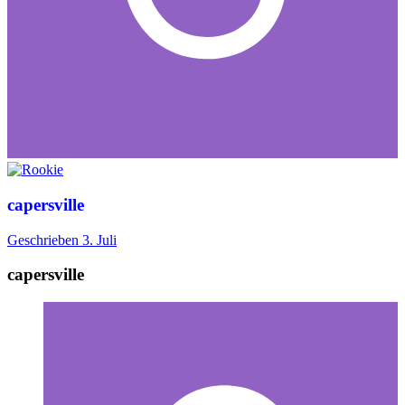
capersville
Geschrieben
3. Juli
capersville