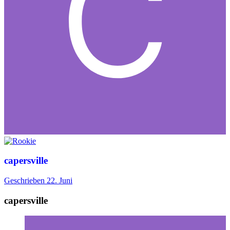
capersville
Geschrieben
22. Juni
capersville