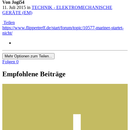
Von Jogi54
11. Juli 2015
in
TECHNIK - ELEKTROMECHANISCHE
GERÄTE (EM)
Teilen
https://www.flippertreff.de/start/forum/topic/10577-mariner-startet-
nicht/
Mehr Optionen zum Teilen...
Folgen
0
Empfohlene Beiträge