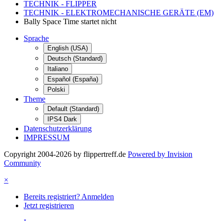
TECHNIK - FLIPPER
TECHNIK - ELEKTROMECHANISCHE GERÄTE (EM)
Bally Space Time startet nicht
Sprache
English (USA)
Deutsch (Standard)
Italiano
Español (España)
Polski
Theme
Default (Standard)
IPS4 Dark
Datenschutzerklärung
IMPRESSUM
Copyright 2004-2026 by flippertreff.de
Powered by Invision
Community
×
Bereits registriert? Anmelden
Jetzt registrieren