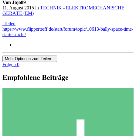
Von Jojo89
11. August 2015
in
TECHNIK - ELEKTROMECHANISCHE
GERÄTE (EM)
Teilen
https://www.flippertreff.de/start/forum/topic/10613-bally-space-time-
startet-nicht/
Mehr Optionen zum Teilen...
Folgen
0
Empfohlene Beiträge