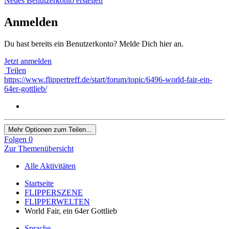
Neues Benutzerkonto erstellen
Anmelden
Du hast bereits ein Benutzerkonto? Melde Dich hier an.
Jetzt anmelden
Teilen
https://www.flippertreff.de/start/forum/topic/6496-world-fair-ein-
64er-gottlieb/
Mehr Optionen zum Teilen...
Folgen
0
Zur Themenübersicht
Alle Aktivitäten
Startseite
FLIPPERSZENE
FLIPPERWELTEN
World Fair, ein 64er Gottlieb
Sprache