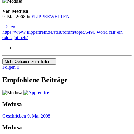
Von Medusa
9. Mai 2008
in
FLIPPERWELTEN
Teilen
https://www.flippertreff.de/start/forum/topic/6496-world-fair-ein-
64er-gottlieb/
Mehr Optionen zum Teilen...
Folgen
0
Empfohlene Beiträge
Medusa
Geschrieben
9. Mai 2008
Medusa