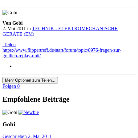
Von Gobi
2. Mai 2011
in
TECHNIK - ELEKTROMECHANISCHE
GERÄTE (EM)
Teilen
https://www.flippertreff.de/start/forum/topic/8976-fragen-zur-
gottlieb-replay-unit/
Mehr Optionen zum Teilen...
Folgen
0
Empfohlene Beiträge
Gobi
Geschrieben
2. Mai 2011