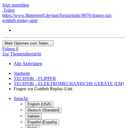
Jetzt anmelden
Teilen
https://www.flippertreff.de/start/forum/topic/8976-fragen-zur-
gottlieb-replay-unit/
Mehr Optionen zum Teilen...
Folgen
0
Zur Themenübersicht
Alle Aktivitäten
Startseite
TECHNIK - FLIPPER
TECHNIK - ELEKTROMECHANISCHE GERÄTE (EM)
Fragen zur Gottlieb Replay-Unit
Sprache
English (USA)
Deutsch (Standard)
Italiano
Español (España)