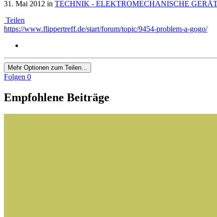
31. Mai 2012
in
TECHNIK - ELEKTROMECHANISCHE GERÄT
Teilen
https://www.flippertreff.de/start/forum/topic/9454-problem-a-gogo/
Mehr Optionen zum Teilen...
Folgen
0
Empfohlene Beiträge